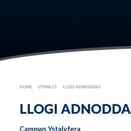
HOME
CYSWLLT
LLOGI ADNODDAU
LLOGI ADNODD
Campws Ystalyfera