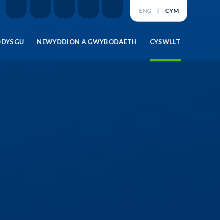
ENG
|
CYM
DDYSGU
NEWYDDION A GWYBODAETH
CYSWLLT