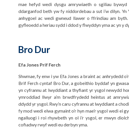
mae hefyd wedi dysgu amrywiaeth o sgiliau bywyd i
ddarganfod beth yw fy niddordebau a sut i’w dilyn. Yn
anhygoel ac wedi gwneud llawer o ffrindiau am byth.
gyfleoedd a heriau sydd i ddod y flwyddyn yma ac yn y dy
Bro Dur
Efa Jones Prif Ferch
Shwmae, fy enw i yw Efa Jones a braint ac anhrydedd o’
Brif Ferch cyntaf Bro Dur, a gobeithio byddaf yn gwas
yn cyfrannu at lwyddiant a thyfiant yr ysgol newydd ho
ymroddiad llwyr a’m brwdfrydedd heintus at amrywi
ddydd yr ysgol. Rwy’n caru cyfrannu at lwyddiant a chodi 
fy mod wedi elwa gymaint o’r hyn mae’r ysgol wedi ei gyn
ngalluogi i roi rhywbeth yn ol i’r ysgol, er mwyn diolc
cofiadwy rwyf wedi eu derbyn yma.