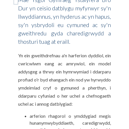
Dur yn ceisio datblygu myfyrwyr sy'n
llwyddiannus, yn hyderus ac yn hapus,
sy'n ysbrydoli eu cymuned ac sy'n
gweithredu gyda charedigrwydd a
thosturi tuag at eraill.
Yn ein gweithdrefnau a'n harferion dyddiol, ein
cwricwlwm eang ac amrywiol, ein model
addysgeg a thrwy ein hymrwymiad i ddarparu
profiad o'r byd ehangach ein nod yw hyrwyddo
ymdeimlad cryf o gymuned a pherthyn, i
ddarparu cyfuniad o her uchel a chefnogaeth
uchel ac i annog datblygiad:
arferion rhagorol o ymddygiad megis
hunanymwybyddiaeth, caredigrwydd,