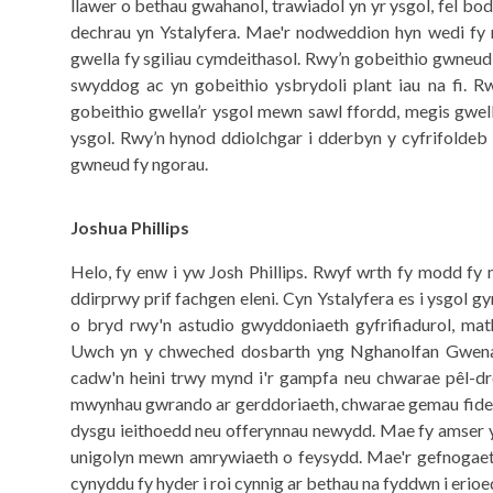
llawer o bethau gwahanol, trawiadol yn yr ysgol, fel bod
dechrau yn Ystalyfera. Mae'r nodweddion hyn wedi fy n
gwella fy sgiliau cymdeithasol. Rwy’n gobeithio gwneud
swyddog ac yn gobeithio ysbrydoli plant iau na fi. R
gobeithio gwella’r ysgol mewn sawl ffordd, megis gw
ysgol. Rwy’n hynod ddiolchgar i dderbyn y cyfrifoldeb
gwneud fy ngorau.
Joshua Phillips
Helo, fy enw i yw Josh Phillips. Rwyf wrth fy modd fy 
ddirprwy prif fachgen eleni. Cyn Ystalyfera es i ysgol
o bryd rwy'n astudio gwyddoniaeth gyfrifiadurol, mat
Uwch yn y chweched dosbarth yng Nghanolfan Gwenallt.
cadw'n heini trwy mynd i'r gampfa neu chwarae pêl-dro
mwynhau gwrando ar gerddoriaeth, chwarae gemau fideo 
dysgu ieithoedd neu offerynnau newydd. Mae fy amser yn
unigolyn mewn amrywiaeth o feysydd. Mae'r gefnogaeth 
cynyddu fy hyder i roi cynnig ar bethau na fyddwn i erioe