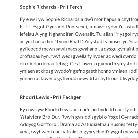
Sophie Richards - Prif Ferch
Fy enw i yw Sophie Richards a dw’i mor hapus a chyffrous 
Es i i Ysgol Gynradd Pontsenni, a nawr rydw i'n astud
lefelau A yng Nghanolfan Gwenallt. Tu allan i'r ysgol 
ac yn rhan o dîm 'Tynnu Rhaff'. Yn ystod fy amser yn Yst
gyfleoedd mewn sawl maes gwahanol, a dysgu gymaint o 
profiadau hyn, rwyf wedi gwella fy hyder ac wedi cwrdd â
ein diddordebau tebyg. Ces i lawer o gymorth yn ystod f
ymlaen at drosglwyddo'r gefnogaeth honno ymlaen i ddis
ymlaen at lawer o gyfleodd newydd a chyffrous blwyddy
Rhodri Lewis - Prif Fachgen
Fy enw i yw Rhodri Lewis ac mae’n anrhydedd cael fy et
Ystalyfera Bro Dur. Rwy’n gyn-ddisgybl o Ysgol Gynrad
Addysg Gorfforol, Drama ac Astudiaethau Busnes fel fy 
yma, rwyf wedi cael y fraint o gynrychioli’r ysgol mew