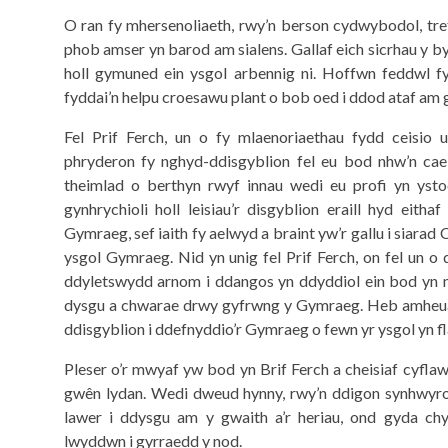
O ran fy mhersenoliaeth, rwy’n berson cydwybodol, tref
phob amser yn barod am sialens. Gallaf eich sicrhau y 
holl gymuned ein ysgol arbennig ni. Hoffwn feddwl fy 
fyddai’n helpu croesawu plant o bob oed i ddod ataf am
Fel Prif Ferch, un o fy mlaenoriaethau fydd ceisio 
phryderon fy nghyd-ddisgyblion fel eu bod nhw’n cael
theimlad o berthyn rwyf innau wedi eu profi yn ysto
gynhrychioli holl leisiau’r disgyblion eraill hyd eith
Gymraeg, sef iaith fy aelwyd a braint yw’r gallu i siarad
ysgol Gymraeg. Nid yn unig fel Prif Ferch, on fel un o
ddyletswydd arnom i ddangos yn ddyddiol ein bod yn ma
dysgu a chwarae drwy gyfrwng y Gymraeg. Heb amheuae
ddisgyblion i ddefnyddio’r Gymraeg o fewn yr ysgol yn fl
Pleser o’r mwyaf yw bod yn Brif Ferch a cheisiaf cyfla
gwên lydan. Wedi dweud hynny, rwy’n ddigon synhwyrol
lawer i ddysgu am y gwaith a’r heriau, ond gyda chy
lwyddwn i gyrraedd y nod.