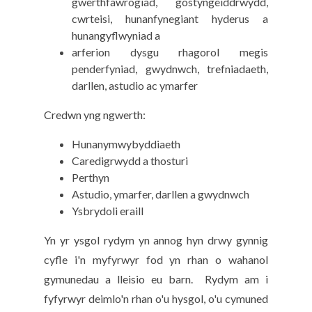
gwerthfawrogiad, gostyngeiddrwydd,
cwrteisi, hunanfynegiant hyderus a
hunangyflwyniad a
arferion dysgu rhagorol megis
penderfyniad, gwydnwch, trefniadaeth,
darllen, astudio ac ymarfer
Credwn yng ngwerth:
Hunanymwybyddiaeth
Caredigrwydd a thosturi
Perthyn
Astudio, ymarfer, darllen a gwydnwch
Ysbrydoli eraill
Yn yr ysgol rydym yn annog hyn drwy gynnig
cyfle i'n myfyrwyr fod yn rhan o wahanol
gymunedau a lleisio eu barn. Rydym am i
fyfyrwyr deimlo'n rhan o'u hysgol, o'u cymuned