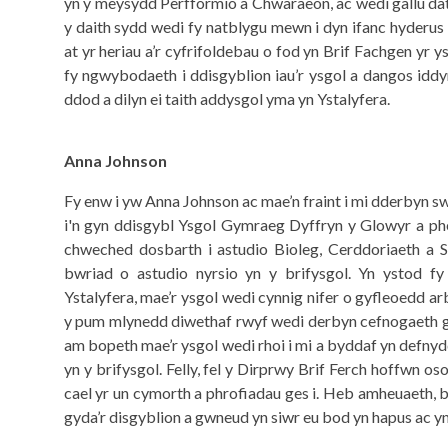
yn y meysydd Perfformio a Chwaraeon, ac wedi gallu dat
y daith sydd wedi fy natblygu mewn i dyn ifanc hyderus
at yr heriau a’r cyfrifoldebau o fod yn Brif Fachgen yr 
fy ngwybodaeth i ddisgyblion iau’r ysgol a dangos idd
ddod a dilyn ei taith addysgol yma yn Ystalyfera.
Anna Johnson
Fy enw i yw Anna Johnson ac mae’n fraint i mi dderbyn s
i'n gyn ddisgybl Ysgol Gymraeg Dyffryn y Glowyr a phe
chweched dosbarth i astudio Bioleg, Cerddoriaeth a Sa
bwriad o astudio nyrsio yn y brifysgol. Yn ystod 
Ystalyfera, mae’r ysgol wedi cynnig nifer o gyfleoedd ar
y pum mlynedd diwethaf rwyf wedi derbyn cefnogaeth 
am bopeth mae’r ysgol wedi rhoi i mi a byddaf yn defnyd
yn y brifysgol. Felly, fel y Dirprwy Brif Ferch hoffwn os
cael yr un cymorth a phrofiadau ges i. Heb amheuaeth,
gyda’r disgyblion a gwneud yn siwr eu bod yn hapus ac y