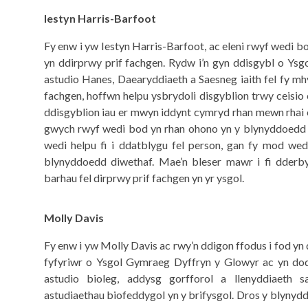
Iestyn Harris-Barfoot
Fy enw i yw Iestyn Harris-Barfoot, ac eleni rwyf wedi bo
yn ddirprwy prif fachgen. Rydw i’n gyn ddisgybl o Ys
astudio Hanes, Daearyddiaeth a Saesneg iaith fel fy mhyn
fachgen, hoffwn helpu ysbrydoli disgyblion trwy ceisio 
ddisgyblion iau er mwyn iddynt cymryd rhan mewn rhai
gwych rwyf wedi bod yn rhan ohono yn y blynyddoedd 
wedi helpu fi i ddatblygu fel person, gan fy mod we
blynyddoedd diwethaf. Mae’n bleser mawr i fi dderby
barhau fel dirprwy prif fachgen yn yr ysgol.
Molly Davis
Fy enw i yw Molly Davis ac rwy’n ddigon ffodus i fod yn 
fyfyriwr o Ysgol Gymraeg Dyffryn y Glowyr ac yn dod
astudio bioleg, addysg gorfforol a llenyddiaeth 
astudiaethau biofeddygol yn y brifysgol. Dros y blynyd