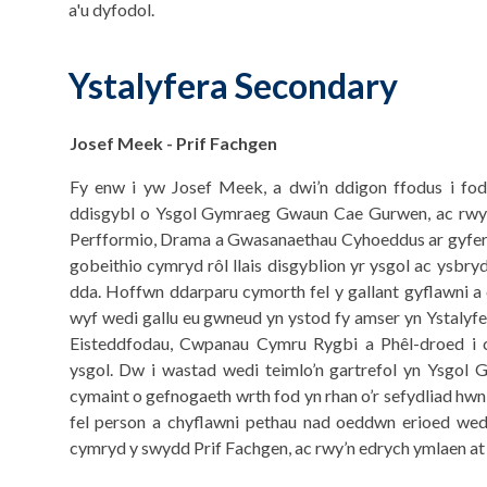
a'u dyfodol.
Ystalyfera Secondary
Josef Meek - Prif Fachgen
Fy enw i yw Josef Meek, a dwi’n ddigon ffodus i fod
ddisgybl o Ysgol Gymraeg Gwaun Cae Gurwen, ac rwyf
Perfformio, Drama a Gwasanaethau Cyhoeddus ar gyfer Le
gobeithio cymryd rôl llais disgyblion yr ysgol ac ysbr
dda. Hoffwn ddarparu cymorth fel y gallant gyflawni a
wyf wedi gallu eu gwneud yn ystod fy amser yn Ystalyfe
Eisteddfodau, Cwpanau Cymru Rygbi a Phêl-droed i c
ysgol. Dw i wastad wedi teimlo’n gartrefol yn Ysgol 
cymaint o gefnogaeth wrth fod yn rhan o’r sefydliad hwn,
fel person a chyflawni pethau nad oeddwn erioed wed
cymryd y swydd Prif Fachgen, ac rwy’n edrych ymlaen at 