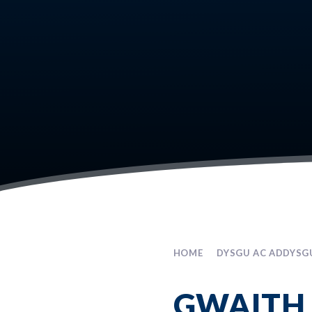
HOME
DYSGU AC ADDYSG
GWAITH