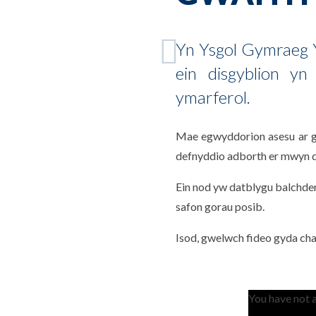
Yn Ysgol Gymraeg Y
ein disgyblion yn
ymarferol.
Mae egwyddorion asesu ar gyf
defnyddio adborth er mwyn da
Ein nod yw datblygu balchder 
safon gorau posib.
Isod, gwelwch fideo gyda cha
You have not 