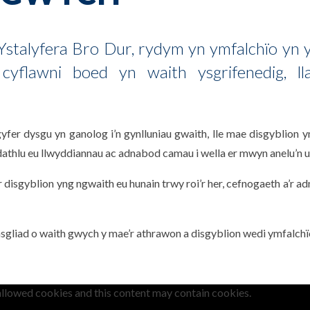
stalyfera Bro Dur, rydym yn ymfalchïo yn
 cyflawni boed yn waith ysgrifenedig, lla
er dysgu yn ganolog i’n gynlluniau gwaith, lle mae disgyblion yn
thlu eu llwyddiannau ac adnabod camau i wella er mwyn anelu’n u
disgyblion yng ngwaith eu hunain trwy roi’r her, cefnogaeth a’r a
sgliad o waith gwych y mae’r athrawon a disgyblion wedi ymfalch
allowed cookies and this content may contain cookies.