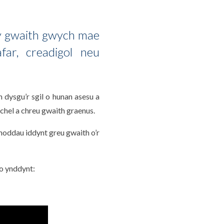
 y gwaith gwych mae
far, creadigol neu
 dysgu’r sgil o hunan asesu a
chel a chreu gwaith graenus.
dnoddau iddynt greu gwaith o’r
ïo ynddynt: