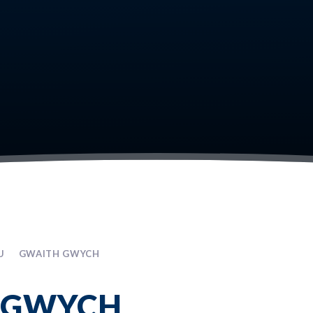
U
GWAITH GWYCH
 GWYCH